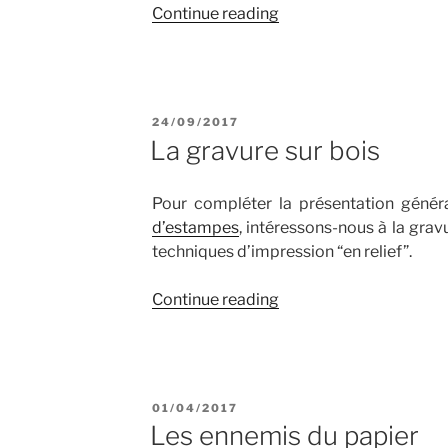
“La
Continue reading
gravure
sur
metal”
POSTED
24/09/2017
ON
La gravure sur bois
Pour compléter la présentation géné
d’estampes
, intéressons-nous à la gravu
techniques d’impression “en relief”.
“La
Continue reading
gravure
sur
bois”
POSTED
01/04/2017
ON
Les ennemis du papier