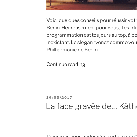
Voici quelques conseils pour réussir vot
Berlin. Heureusement pour vous, il est dif
programmation est toujours au top, à pet
inexistant. Le slogan “venez comme vous 
Philharmonie de Berlin !
“Votre
Continue reading
soirée
à
la
Philharmonie
POSTED
10/03/2017
de
ON
La face gravée de… Käthe
Berlin”
J’aimerais vous parler d’une artiste dite 