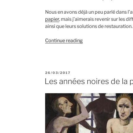
Nous en avons déjà un peu parlé dans l’a
papier
, mais j’aimerais revenir sur les d
ainsi que leurs solutions de restauration.
“Les
Continue reading
ennemis
du
papier”
POSTED
26/03/2017
ON
Les années noires de la 