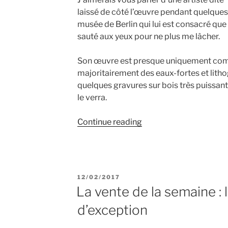
laissé de côté l’œuvre pendant quelques a
musée de Berlin qui lui est consacré que
sauté aux yeux pour ne plus me lâcher.
Son œuvre est presque uniquement com
majoritairement des eaux-fortes et lit
quelques gravures sur bois très puissan
le verra.
“La
Continue reading
face
gravée
de…
Käthe
POSTED
12/02/2017
Kollwitz”
ON
La vente de la semaine : 
d’exception