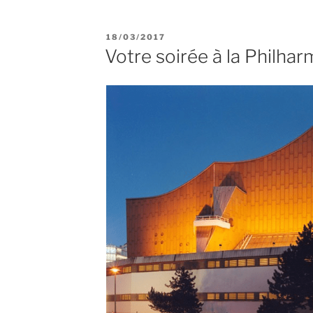
de
la
POSTED
18/03/2017
peinture
ON
Votre soirée à la Philhar
Allemande”