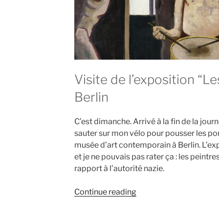
Visite de l’exposition “L
Berlin
C’est dimanche. Arrivé à la fin de la jour
sauter sur mon vélo pour pousser les p
musée d’art contemporain à Berlin. L’exp
et je ne pouvais pas rater ça : les peint
rapport à l’autorité nazie.
“Les
Continue reading
années
noires