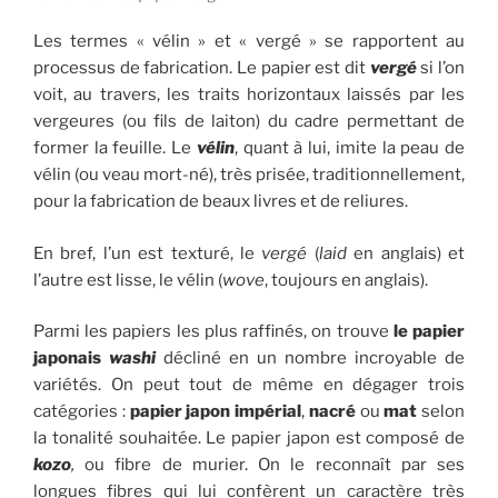
Les termes « vélin » et « vergé » se rapportent au
processus de fabrication. Le papier est dit
vergé
si l’on
voit, au travers, les traits horizontaux laissés par les
vergeures (ou fils de laiton) du cadre permettant de
former la feuille. Le
vélin
, quant à lui, imite la peau de
vélin (ou veau mort-né), très prisée, traditionnellement,
pour la fabrication de beaux livres et de reliures.
En bref, l’un est texturé, le
vergé
(
laid
en anglais) et
l’autre est lisse, le vélin (
wove
, toujours en anglais).
Parmi les papiers les plus raffinés, on trouve
le papier
japonais
washi
décliné en un nombre incroyable de
variétés. On peut tout de même en dégager trois
catégories :
papier japon impérial
,
nacré
ou
mat
selon
la tonalité souhaitée. Le papier japon est composé de
kozo
,
ou fibre de murier. On le reconnaît par ses
longues fibres qui lui confèrent un caractère très